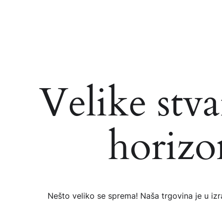
Velike stva
horizo
Nešto veliko se sprema! Naša trgovina je u izra