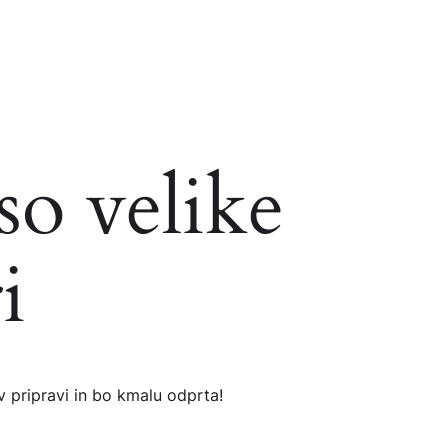
so velike
i
v pripravi in ​​bo kmalu odprta!