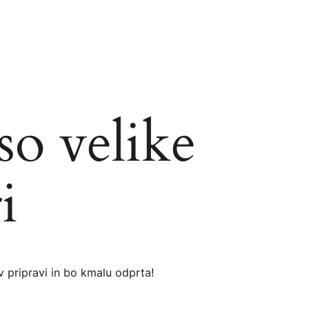
so velike
i
v pripravi in ​​bo kmalu odprta!