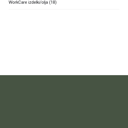
WorkCare izdelki/olja
(18)
LOKACIJA IN DELOVNI ČAS
Pon – Pet : 09:00 – 15:00